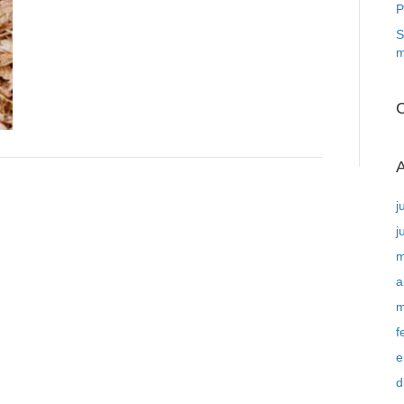
P
S
m
C
A
j
j
m
a
m
f
e
d