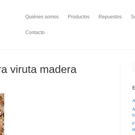
Quiénes somos
Productos
Repuestos
S
Contacto
ra viruta madera
E
A
A
f
F
f