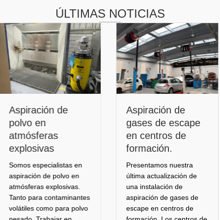
ÚLTIMAS NOTICIAS
Aspiración de
Filtr
ón de
gases de escape
verti
en centros de
aspir
ras
formación.
filtra
as
Presentamos nuestra
Presen
ialistas en
última actualización de
filtro 
de polvo en
una instalación de
vertica
explosivas.
aspiración de gases de
industr
contaminantes
escape en centros de
de sold
omo para polvo
formación. Los centros de
corte y
bajar en