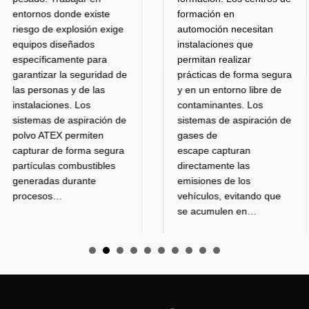
formación en
están a
nde existe
automoción necesitan
emisió
xplosión exige
instalaciones que
deterio
señados
permitan realizar
de trab
ente para
prácticas de forma segura
desgas
a seguridad de
y en un entorno libre de
equipos
 y de las
contaminantes. Los
pueden
s. Los
sistemas de aspiración de
negati
 aspiración de
gases de
product
permiten
escape capturan
proceso
 forma segura
directamente las
nuevo
combustibles
emisiones de los
durante
vehículos, evitando que
se acumulen en…