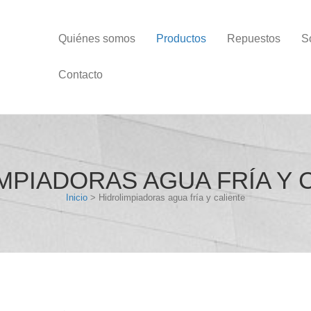
Quiénes somos
Productos
Repuestos
S
Contacto
MPIADORAS AGUA FRÍA Y 
Inicio
> Hidrolimpiadoras agua fría y caliente