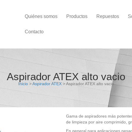
Quiénes somos
Productos
Repuestos
S
Contacto
Aspirador ATEX alto vacio
Inicio
>
Aspirador ATEX
> Aspirador ATEX alto vacio
Gama de aspiradores más potentes, 
de limpieza por aire comprimido, gr
En general para aplicaciones pesa