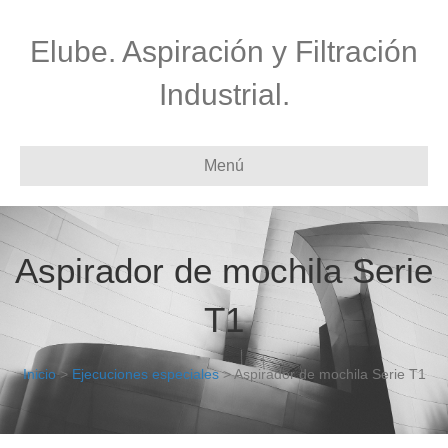
Elube. Aspiración y Filtración
Industrial.
Menú
Aspirador de mochila Serie
T1
Inicio
>
Ejecuciones especiales
> Aspirador de mochila Serie T1