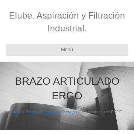
Elube. Aspiración y Filtración
Industrial.
Menú
BRAZO ARTICULADO
ERGO
Inicio
>
Brazos articulados aspiración
> Brazo articulado ERGO