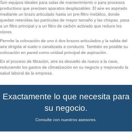
Son equipos ideales para salas de mantenimiento o para procesos
productivos que precisen aparatos desplazables. El aire es aspirado
mediante un brazo articulado hasta un pre-filtro metálico, donde
quedan retenidas las partículas de mayor tamaño y las chispas, pasa
a un filtro principal y a un filtro de carbón activado que reduce los
olores.
Permite la colocación de uno ó dos brazos articulados y la salida del
aire dirigida al suelo o canalizada a conducto. También es posible su
colocación en pared como unidad principal de aspiración.
En el proceso de filtración, aire es devuelto de nuevo a la nave,
reduciendo los gastos de climatización en su negocio y mejorando la
salud laboral de la empresa.
Exactamente lo que necesita para
su negocio.
Consulte con nuestros asesores.