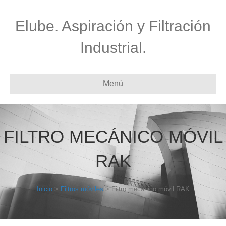
Elube. Aspiración y Filtración
Industrial.
Menú
FILTRO MECÁNICO MÓVIL
RAK
Inicio
>
Filtros móviles
> Filtro mecánico móvil RAK