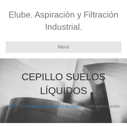
Elube. Aspiración y Filtración
Industrial.
Menú
CEPILLO SUELOS
LÍQUIDOS
Inicio
>
Terminales de aspiración y limpieza
> Cepillo suelos líquidos