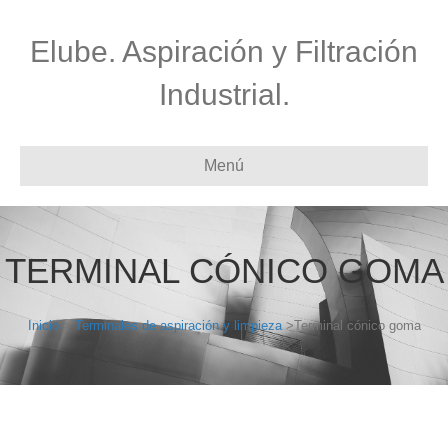
Elube. Aspiración y Filtración
Industrial.
Menú
TERMINAL CÓNICO GOMA
Inicio
>
Terminales de aspiración y limpieza
>Terminal cónico goma