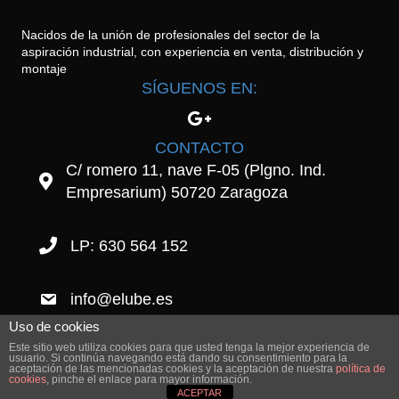
Nacidos de la unión de profesionales del sector de la
aspiración industrial, con experiencia en venta, distribución y
montaje
SÍGUENOS EN:
CONTACTO
C/ romero 11, nave F-05 (Plgno. Ind.
Empresarium) 50720 Zaragoza
LP: 630 564 152
info@elube.es
Uso de cookies
Este sitio web utiliza cookies para que usted tenga la mejor experiencia de
usuario. Si continúa navegando está dando su consentimiento para la
© 2026 Elube. Aspiración y Filtración Industrial.
|
Powered by
Beaver
aceptación de las mencionadas cookies y la aceptación de nuestra
política de
cookies
, pinche el enlace para mayor información.
Builder
ACEPTAR