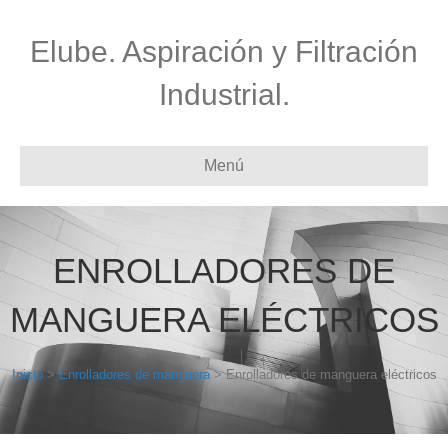
Elube. Aspiración y Filtración
Industrial.
Menú
ENROLLADORES DE
MANGUERA ELÉCTRICOS
Inicio
>
Enrolladores de manguera
> Enrolladores de manguera eléctricos