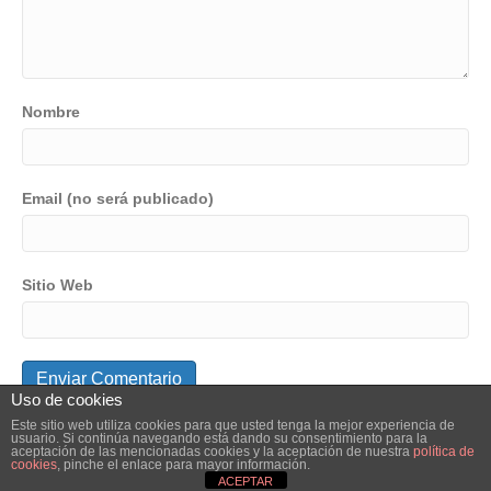
Nombre
Email (no será publicado)
Sitio Web
Uso de cookies
Este sitio web utiliza cookies para que usted tenga la mejor experiencia de
usuario. Si continúa navegando está dando su consentimiento para la
© 2026 Elube. Aspiración y Filtración Industrial.
|
Powered by
Beaver
aceptación de las mencionadas cookies y la aceptación de nuestra
política de
cookies
, pinche el enlace para mayor información.
Builder
ACEPTAR