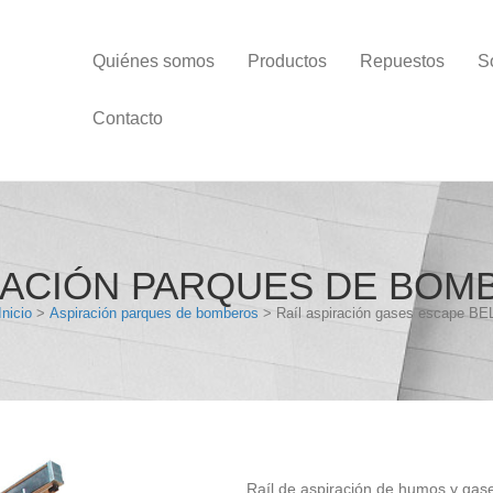
Quiénes somos
Productos
Repuestos
S
Contacto
RACIÓN PARQUES DE BOM
Inicio
>
Aspiración parques de bomberos
> Raíl aspiración gases escape BE
Raíl de aspiración de humos y gas