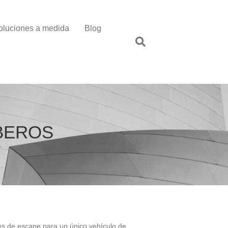
oluciones a medida
Blog
BEROS
L
es de escape para un único vehículo de