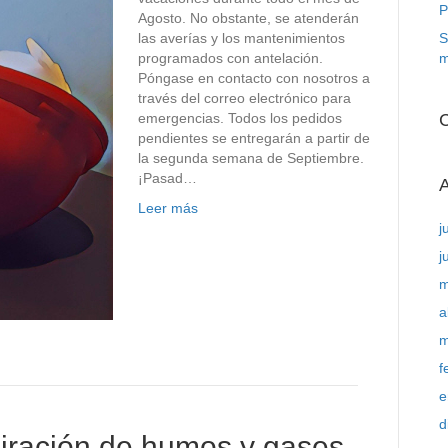
P
Agosto. No obstante, se atenderán
las averías y los mantenimientos
S
programados con antelación.
m
Póngase en contacto con nosotros a
través del correo electrónico para
emergencias. Todos los pedidos
C
pendientes se entregarán a partir de
la segunda semana de Septiembre.
¡Pasad…
A
Leer más
j
j
m
a
m
f
e
d
piración de humos y gases