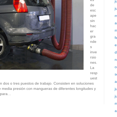
j
de
j
esc
ape
m
sin
a
hac
m
er
gra
f
nde
e
s
inve
d
rsio
n
nes.
o
La
resp
s
uest
a
 dos o tres puestos de trabajo. Consisten en soluciones
de media presión con mangueras de diferentes longitudes y
j
a para…
j
m
a