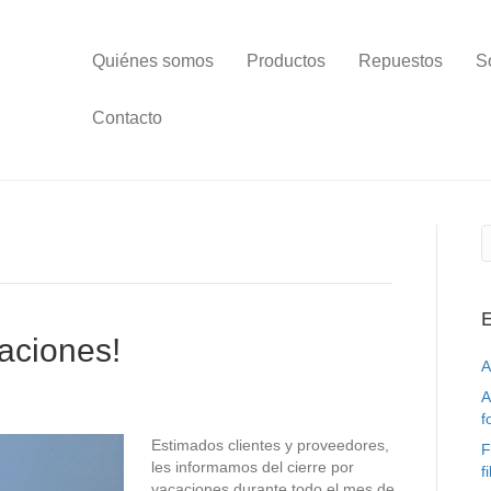
Quiénes somos
Productos
Repuestos
S
Contacto
E
caciones!
A
A
f
Estimados clientes y proveedores,
F
les informamos del cierre por
f
vacaciones durante todo el mes de