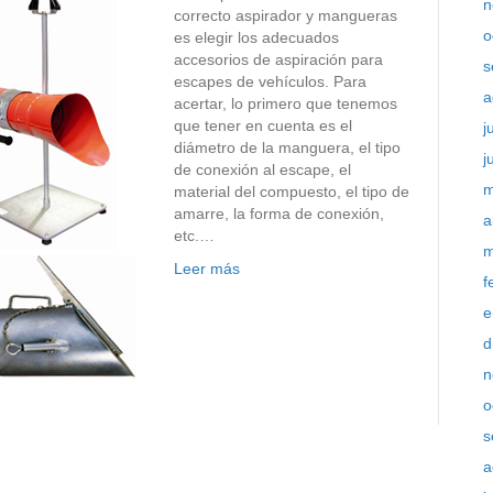
n
correcto aspirador y mangueras
o
es elegir los adecuados
accesorios de aspiración para
s
escapes de vehículos. Para
a
acertar, lo primero que tenemos
que tener en cuenta es el
j
diámetro de la manguera, el tipo
j
de conexión al escape, el
m
material del compuesto, el tipo de
amarre, la forma de conexión,
a
etc.…
m
Leer más
f
e
d
n
o
s
a