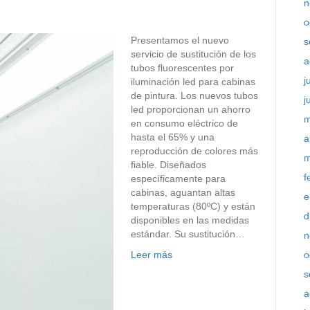
n
o
Presentamos el nuevo
s
servicio de sustitución de los
a
tubos fluorescentes por
j
iluminación led para cabinas
de pintura. Los nuevos tubos
j
led proporcionan un ahorro
m
en consumo eléctrico de
hasta el 65% y una
a
reproducción de colores más
m
fiable. Diseñados
f
específicamente para
cabinas, aguantan altas
e
temperaturas (80ºC) y están
d
disponibles en las medidas
estándar. Su sustitución…
n
Leer más
o
s
a