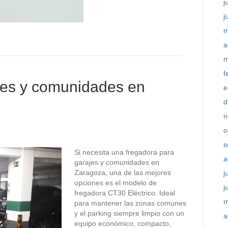
j
j
m
a
m
f
jes y comunidades en
e
d
n
o
s
Si necesita una fregadora para
a
garajes y comunidades en
Zaragoza, una de las mejores
j
opciones es el modelo de
j
fregadora CT30 Eléctrico. Ideal
m
para mantener las zonas comunes
y el parking siempre limpio con un
a
equipo económico, compacto,