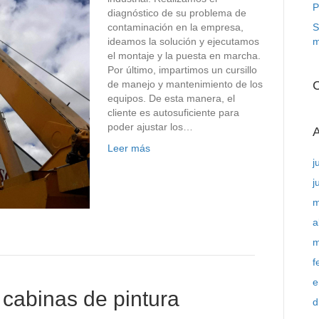
P
diagnóstico de su problema de
contaminación en la empresa,
S
ideamos la solución y ejecutamos
m
el montaje y la puesta en marcha.
Por último, impartimos un cursillo
de manejo y mantenimiento de los
C
equipos. De esta manera, el
cliente es autosuficiente para
poder ajustar los…
A
Leer más
j
j
m
a
m
f
e
 cabinas de pintura
d