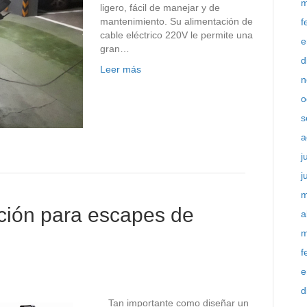
m
ligero, fácil de manejar y de
mantenimiento. Su alimentación de
f
cable eléctrico 220V le permite una
e
gran…
d
Leer más
n
o
s
a
j
j
m
ción para escapes de
a
m
f
e
d
Tan importante como diseñar un