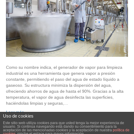
Como su nombre indica, el generador de vapor para limpieza
industrial es una herramienta que genera vapor a presión
constante, permitiendo el paso del agua de estado líquido a
gaseoso. Su estructura minimiza la dispersión del agua,
ofreciendo ahorros de agua de hasta el 90%. Gracias a la alta
temperatura, el vapor de agua desinfecta las superficies,
haciéndolas limpias y seguras,…
Leer más
Uso de cookies
Este sitio web utiliza cookies para que usted tenga la mejor experiencia de
usuario. Si continúa navegando está dando su consentimiento para la
© 2026 Elube. Aspiración y Filtración Industrial.
|
Powered by
Beaver
aceptación de las mencionadas cookies y la aceptación de nuestra
política de
cookies
, pinche el enlace para mayor información.