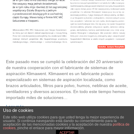
Este pasado mes se cumplió la celebración del 20 aniversario
de nuestra cooperación con el fabricante de sistemas de
aspiración Klimawent. Klimawent es un fabricante polaco
especializado en sistemas de aspiración localizada, como
brazos articulados, filtros para polvo, humos, neblinas de aceite,
ventiladores y diversos accesorios. En todo este tiempo hemos
importado miles de soluciones…
Leer más
Uso de cookies
Este sitio web utiliza cookies para que usted tenga la mejor experiencia de
usuario. Si continúa navegando está dando su consentimiento para la
© 2026 Elube. Aspiración y Filtración Industrial.
|
Powered by
Beaver
aceptación de las mencionadas cookies y la aceptación de nuestra
política de
cookies
, pinche el enlace para mayor información.
Builder
ACEPTAR