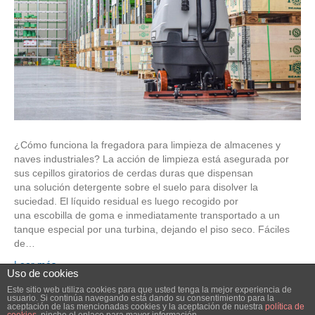
¿Cómo funciona la fregadora para limpieza de almacenes y
naves industriales? La acción de limpieza está asegurada por
sus cepillos giratorios de cerdas duras que dispensan
una solución detergente sobre el suelo para disolver la
suciedad. El líquido residual es luego recogido por
una escobilla de goma e inmediatamente transportado a un
tanque especial por una turbina, dejando el piso seco. Fáciles
de…
Leer más
Uso de cookies
Este sitio web utiliza cookies para que usted tenga la mejor experiencia de
usuario. Si continúa navegando está dando su consentimiento para la
© 2026 Elube. Aspiración y Filtración Industrial.
|
Powered by
Beaver
aceptación de las mencionadas cookies y la aceptación de nuestra
política de