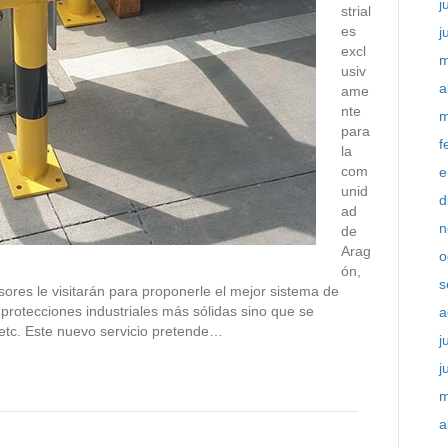
j
strial
es
j
excl
m
usiv
a
ame
nte
m
para
f
la
com
e
unid
d
ad
n
de
Arag
o
ón,
s
sores le visitarán para proponerle el mejor sistema de
s protecciones industriales más sólidas sino que se
a
, etc. Este nuevo servicio pretende…
j
j
m
a