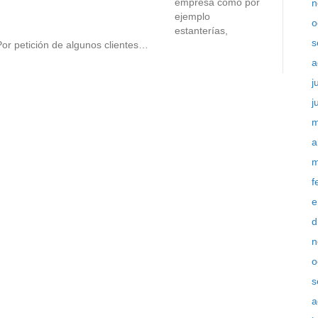
empresa como por
n
ejemplo
o
estanterías,
s
Por petición de algunos clientes…
a
j
j
m
a
m
f
e
d
n
o
s
a