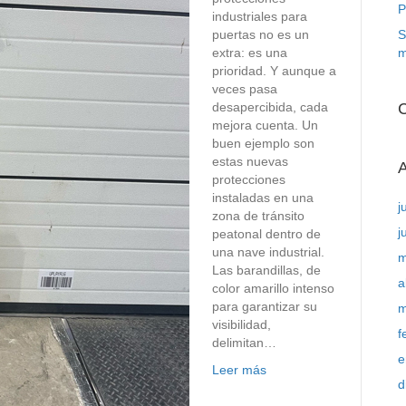
P
industriales para
puertas no es un
S
extra: es una
m
prioridad. Y aunque a
veces pasa
desapercibida, cada
C
mejora cuenta. Un
buen ejemplo son
estas nuevas
A
protecciones
instaladas en una
j
zona de tránsito
j
peatonal dentro de
una nave industrial.
m
Las barandillas, de
a
color amarillo intenso
para garantizar su
m
visibilidad,
f
delimitan…
e
Leer más
d