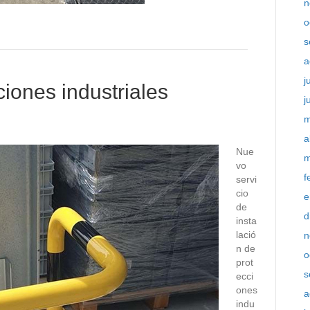
n
o
s
a
j
ciones industriales
j
m
a
Nue
m
vo
f
servi
cio
e
de
d
insta
lació
n
n de
o
prot
s
ecci
ones
a
indu