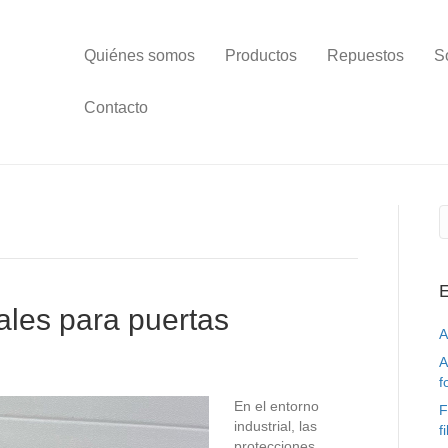
Quiénes somos
Productos
Repuestos
S
Contacto
E
ales para puertas
A
A
f
En el entorno
F
industrial, las
f
protecciones