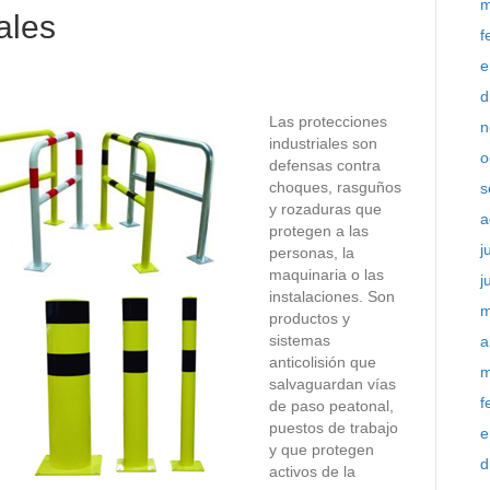
m
ales
f
e
d
Las protecciones
n
industriales son
o
defensas contra
choques, rasguños
s
y rozaduras que
a
protegen a las
j
personas, la
maquinaria o las
j
instalaciones. Son
m
productos y
sistemas
a
anticolisión que
m
salvaguardan vías
f
de paso peatonal,
puestos de trabajo
e
y que protegen
d
activos de la