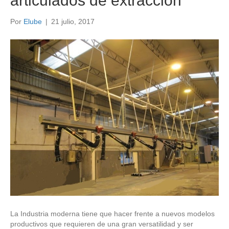
articulados de extracción
Por
Elube
|
21 julio, 2017
La Industria moderna tiene que hacer frente a nuevos modelos
productivos que requieren de una gran versatilidad y ser