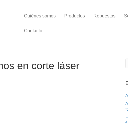
Quiénes somos
Productos
Repuestos
S
Contacto
os en corte láser
E
A
A
f
F
f