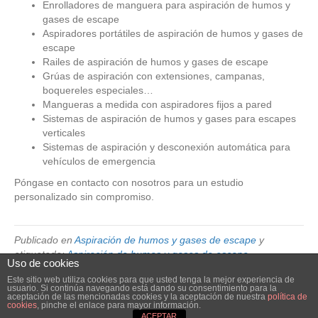
Enrolladores de manguera para aspiración de humos y
gases de escape
Aspiradores portátiles de aspiración de humos y gases de
escape
Railes de aspiración de humos y gases de escape
Grúas de aspiración con extensiones, campanas,
boquereles especiales…
Mangueras a medida con aspiradores fijos a pared
Sistemas de aspiración de humos y gases para escapes
verticales
Sistemas de aspiración y desconexión automática para
vehículos de emergencia
Póngase en contacto con nosotros para un estudio
personalizado sin compromiso.
Publicado en
Aspiración de humos y gases de escape
y
etiquetado:
Aspiración de humos y gases de escape
Uso de cookies
Este sitio web utiliza cookies para que usted tenga la mejor experiencia de
usuario. Si continúa navegando está dando su consentimiento para la
© 2026 Elube. Aspiración y Filtración Industrial.
|
Powered by
Beaver
aceptación de las mencionadas cookies y la aceptación de nuestra
política de
cookies
, pinche el enlace para mayor información.
Builder
ACEPTAR