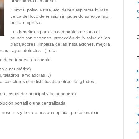
procesando el material.
P
Humos, polvo, viruta, etc, deben aspirarse lo más
S
cerca del foco de emisión impidiendo su expansión
m
por la empresa.
Los beneficios para las compañías de todo el
C
mundo son enormes: protección de la salud de los
trabajadores, limpieza de las instalaciones, mejora
rcas, rayas, defectos…), etc.
A
ta debe tenerse en cuenta:
ica o neumática)
j
as, taladros, amoladoras…)
j
s colectores con distintos diámetros, longitudes,
m
 el aspirador principal y la manguera)
a
lución portátil o una centralizada.
m
nosotros y le daremos una opinión profesional sin
f
e
d