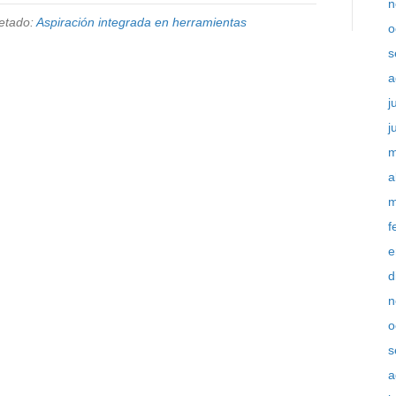
n
etado:
Aspiración integrada en herramientas
o
s
a
j
j
m
a
m
f
e
d
n
o
s
a