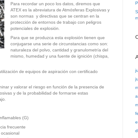
P
Para recordar un poco los datos, diremos que
ATEX es la abreviatura de Atmósferas Explosivas y
S
son normas y directivas que se centran en la
m
protección de entornos de trabajo con peligros
potenciales de explosión.
C
Para que se produzca esta explosión tienen que
conjugarse una serie de circunstancias como son:
naturaleza del polvo, cantidad y granulometría del
mismo, humedad y una fuente de ignición (chispa,
A
j
ilización de equipos de aspiración con certificado
j
ar y valorar el riesgo en función de la presencia de
m
osivas y de la probabilidad de formarse estas
a
jo.
m
f
inflamables (G)
e
cia frecuente
d
 ocasional