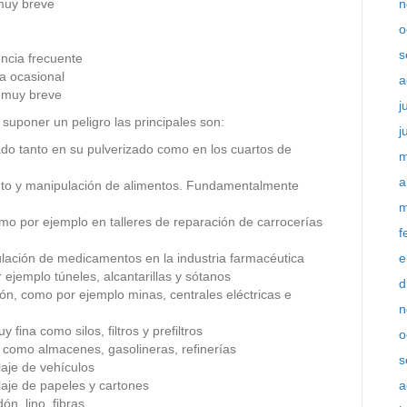
muy breve
n
o
s
ncia frecuente
a ocasional
a
 muy breve
j
 suponer un peligro las principales son:
j
do tanto en su pulverizado como en los cuartos de
m
a
nto y manipulación de alimentos. Fundamentalmente
m
omo por ejemplo en talleres de reparación de carrocerías
f
ación de medicamentos en la industria farmacéutica
e
ejemplo túneles, alcantarillas y sótanos
d
n, como por ejemplo minas, centrales eléctricas e
n
fina como silos, filtros y prefiltros
o
 como almacenes, gasolineras, refinerías
s
aje de vehículos
laje de papeles y cartones
a
ón, lino, fibras