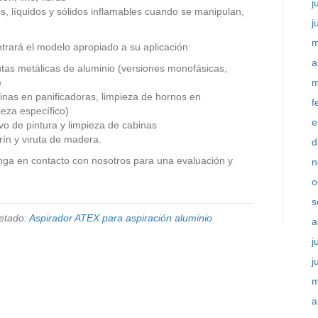
j
s, líquidos y sólidos inflamables cuando se manipulan,
j
m
rará el modelo apropiado a su aplicación:
a
utas metálicas de aluminio (versiones monofásicas,
)
m
inas en panificadoras, limpieza de hornos en
f
ieza específico)
e
vo de pintura y limpieza de cabinas
rín y viruta de madera.
d
a en contacto con nosotros para una evaluación y
n
o
s
etado:
Aspirador ATEX para aspiración aluminio
a
j
j
m
a