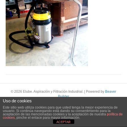
© 2026 Elube. Aspiración y Filtración Industrial.
|
Powered by
Beaver
Builder
Uso de cookies
Este sitio web utiliza cookies para que usted tenga la mejor experiencia de
usuario. Si continúa navegando está dando su consentimiento para la
aceptación de las mencionadas cookies y la aceptación de nuestra
política de
cookies
, pinche el enlace para mayor información.
ACEPTAR