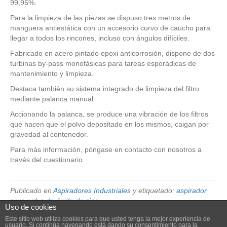
99,95%.
Para la limpieza de las piezas se dispuso tres metros de
manguera antiestática con un accesorio curvo de caucho para
llegar a todos los rincones, incluso con ángulos difíciles.
Fabricado en acero pintado epoxi anticorrosión, dispone de dos
turbinas by-pass monofásicas para tareas esporádicas de
mantenimiento y limpieza.
Destaca también su sistema integrado de limpieza del filtro
mediante palanca manual.
Accionando la palanca, se produce una vibración de los filtros
que hacen que el polvo depositado en los mismos, caigan por
gravedad al contenedor.
Para más información, póngase en contacto con nosotros a
través del cuestionario.
Publicado en
Aspiradores Industriales
y etiquetado:
aspirador
para polvo de óxido de zinc
Uso de cookies
Este sitio web utiliza cookies para que usted tenga la mejor experiencia de
usuario. Si continúa navegando está dando su consentimiento para la