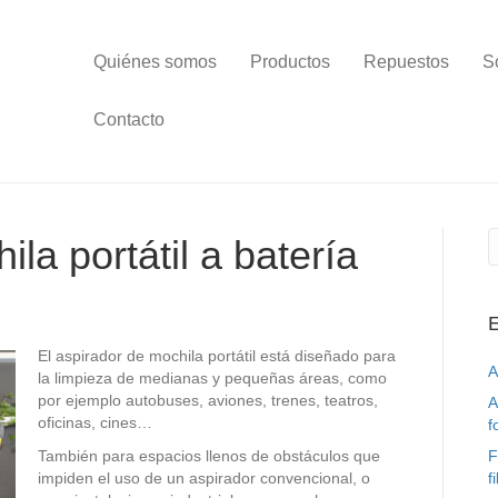
Quiénes somos
Productos
Repuestos
S
Contacto
la portátil a batería
E
El aspirador de mochila portátil está diseñado para
A
la limpieza de medianas y pequeñas áreas, como
por ejemplo autobuses, aviones, trenes, teatros,
A
oficinas, cines…
f
También para espacios llenos de obstáculos que
F
impiden el uso de un aspirador convencional, o
f