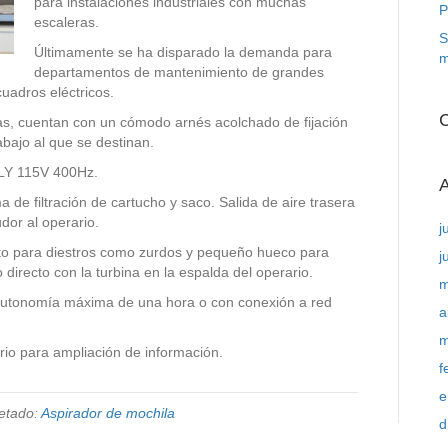
para instalaciones industriales con muchas
P
escaleras.
S
Últimamente se ha disparado la demanda para
m
departamentos de mantenimiento de grandes
cuadros eléctricos.
C
ías, cuentan con un cómodo arnés acolchado de fijación
abajo al que se destinan.
FLY 115V 400Hz.
A
de filtración de cartucho y saco. Salida de aire trasera
dor al operario.
j
nto para diestros como zurdos y pequeño hueco para
j
 directo con la turbina en la espalda del operario.
m
 autonomía máxima de una hora o con conexión a red
a
m
rio para ampliación de información.
f
e
etado:
Aspirador de mochila
d