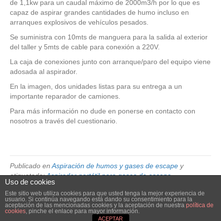
de 1,1kw para un caudal máximo de 2000m3/h por lo que es
capaz de aspirar grandes cantidades de humo incluso en
arranques explosivos de vehículos pesados.
Se suministra con 10mts de manguera para la salida al exterior
del taller y 5mts de cable para conexión a 220V.
La caja de conexiones junto con arranque/paro del equipo viene
adosada al aspirador.
En la imagen, dos unidades listas para su entrega a un
importante reparador de camiones.
Para más información no dude en ponerse en contacto con
nosotros a través del cuestionario.
Publicado en
Aspiración de humos y gases de escape
y
etiquetado:
Aspirador portátil para gases de escape
Uso de cookies
Este sitio web utiliza cookies para que usted tenga la mejor experiencia de
usuario. Si continúa navegando está dando su consentimiento para la
© 2026 Elube. Aspiración y Filtración Industrial.
|
Powered by
Beaver
aceptación de las mencionadas cookies y la aceptación de nuestra
política de
cookies
, pinche el enlace para mayor información.
Builder
ACEPTAR