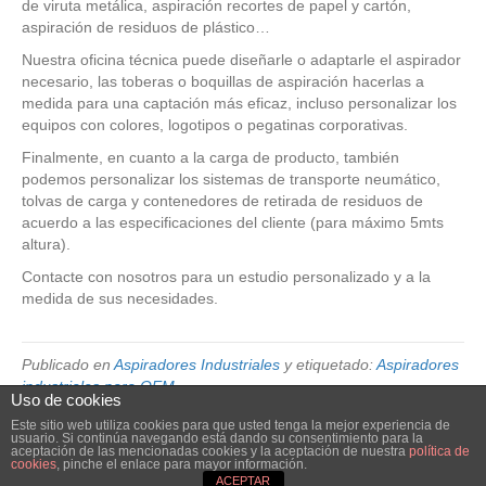
de viruta metálica, aspiración recortes de papel y cartón,
aspiración de residuos de plástico…
Nuestra oficina técnica puede diseñarle o adaptarle el aspirador
necesario, las toberas o boquillas de aspiración hacerlas a
medida para una captación más eficaz, incluso personalizar los
equipos con colores, logotipos o pegatinas corporativas.
Finalmente, en cuanto a la carga de producto, también
podemos personalizar los sistemas de transporte neumático,
tolvas de carga y contenedores de retirada de residuos de
acuerdo a las especificaciones del cliente (para máximo 5mts
altura).
Contacte con nosotros para un estudio personalizado y a la
medida de sus necesidades.
Publicado en
Aspiradores Industriales
y etiquetado:
Aspiradores
industriales para OEM
Uso de cookies
Este sitio web utiliza cookies para que usted tenga la mejor experiencia de
usuario. Si continúa navegando está dando su consentimiento para la
© 2026 Elube. Aspiración y Filtración Industrial.
|
Powered by
Beaver
aceptación de las mencionadas cookies y la aceptación de nuestra
política de
cookies
, pinche el enlace para mayor información.
Builder
ACEPTAR