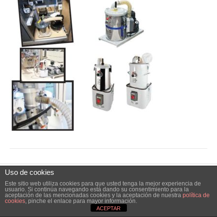
Uso de cookies
© 2026 Elube. Aspiración y Filtración Industrial.
|
Powered by
Beaver
Este sitio web utiliza cookies para que usted tenga la mejor experiencia de
Builder
usuario. Si continúa navegando está dando su consentimiento para la
aceptación de las mencionadas cookies y la aceptación de nuestra
política de
cookies
, pinche el enlace para mayor información.
ACEPTAR