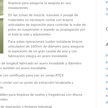
P
limpieza para asegurar la asepsia en sus
instalaciones.
S
m
En las zonas de mezcla, trasvase ó pesaje de
materiales es necesario contar con brazos
articulados de aspiración para controlar la nube de
C
polvo en suspensión e impedir su propagación por
el toda la sala y adyacentes.
Para estas operaciones suelen instalarse brazos
A
articulados de 160mm de diámetro para asegurar
la aspiración de un gran caudal de aire y con
j
fabricación integra en acero inoxidable.
j
 de longitud fabricado en acero inoxidable y diámetro
n también en acero inoxidable.
m
e con certificado para uso en zonas ATEX.
a
m
n contar con un punto de extracción localizada y
te.
f
tiles para limpieza de suelos y fregadoras con discos
e
nóleo.
d
e aspiración y limpieza industrial.