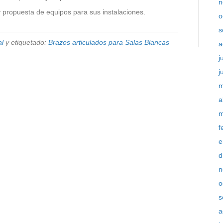
n
 propuesta de equipos para sus instalaciones.
o
s
al
y etiquetado:
Brazos articulados para Salas Blancas
a
j
j
m
a
m
f
e
d
n
o
s
a