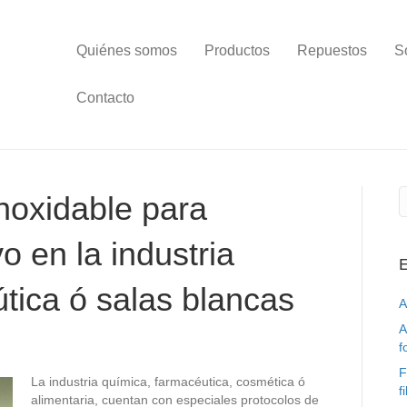
Quiénes somos
Productos
Repuestos
S
Contacto
inoxidable para
o en la industria
E
tica ó salas blancas
A
A
f
F
La industria química, farmacéutica, cosmética ó
f
alimentaria, cuentan con especiales protocolos de