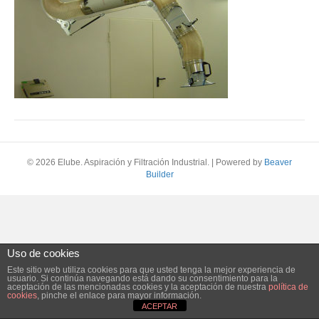
© 2026 Elube. Aspiración y Filtración Industrial.
|
Powered by
Beaver
Builder
Uso de cookies
Este sitio web utiliza cookies para que usted tenga la mejor experiencia de
usuario. Si continúa navegando está dando su consentimiento para la
aceptación de las mencionadas cookies y la aceptación de nuestra
política de
cookies
, pinche el enlace para mayor información.
ACEPTAR