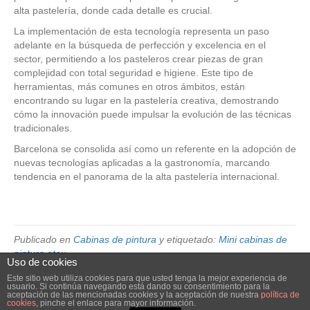
alta pastelería, donde cada detalle es crucial.
La implementación de esta tecnología representa un paso
adelante en la búsqueda de perfección y excelencia en el
sector, permitiendo a los pasteleros crear piezas de gran
complejidad con total seguridad e higiene. Este tipo de
herramientas, más comunes en otros ámbitos, están
encontrando su lugar en la pastelería creativa, demostrando
cómo la innovación puede impulsar la evolución de las técnicas
tradicionales.
Barcelona se consolida así como un referente en la adopción de
nuevas tecnologías aplicadas a la gastronomía, marcando
tendencia en el panorama de la alta pastelería internacional.
Publicado en
Cabinas de pintura
y etiquetado:
Mini cabinas de
pintura atex
Uso de cookies
Este sitio web utiliza cookies para que usted tenga la mejor experiencia de
usuario. Si continúa navegando está dando su consentimiento para la
© 2026 Elube. Aspiración y Filtración Industrial.
|
Powered by
Beaver
aceptación de las mencionadas cookies y la aceptación de nuestra
política de
cookies
, pinche el enlace para mayor información.
Builder