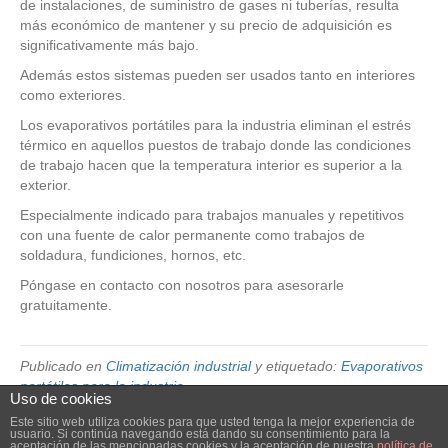
de instalaciones, de suministro de gases ni tuberías, resulta
más económico de mantener y su precio de adquisición es
significativamente más bajo.
Además estos sistemas pueden ser usados tanto en interiores
como exteriores.
Los evaporativos portátiles para la industria eliminan el estrés
térmico en aquellos puestos de trabajo donde las condiciones
de trabajo hacen que la temperatura interior es superior a la
exterior.
Especialmente indicado para trabajos manuales y repetitivos
con una fuente de calor permanente como trabajos de
soldadura, fundiciones, hornos, etc.
Póngase en contacto con nosotros para asesorarle
gratuitamente.
Publicado en
Climatización industrial
y etiquetado:
Evaporativos
portátiles para la industria
Uso de cookies
Este sitio web utiliza cookies para que usted tenga la mejor experiencia de
usuario. Si continúa navegando está dando su consentimiento para la
© 2026 Elube. Aspiración y Filtración Industrial.
|
Powered by
Beaver
aceptación de las mencionadas cookies y la aceptación de nuestra
política de