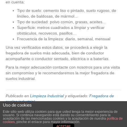
en cuenta:
Tipo de suelo: cemento liso o pintado, suelo rugoso, de
linóleo, de baldosas, de mármol…
Tipo de suciedad: polvo común, grasas, aceites…
Superficie: metros cuadrados a limpiar y verificar
obstáculos, recovecos, pasillos…
Frecuencia de la limpieza: diario, semanal, mensual
Una vez verificados estos datos, se procederá a elegir la
fregadora de suelos más adecuada, bien de conductor
acompañante o conductor sentado, eléctrica o a baterías.
Para la mejor adecuación contacte con nosotros para una visita
sin compromiso y le recomendaremos la mejor fregadora de
suelos industrial.
Publicado en
Limpieza Industrial
y etiquetado:
Fregadora de
suelos industrial
Uso de cookies
Este sitio web utiliza cookies para que usted tenga la mejor experiencia de
usuario. Si continúa navegando está dando su consentimiento para la
© 2026 Elube. Aspiración y Filtración Industrial.
|
Powered by
Beaver
aceptación de las mencionadas cookies y la aceptación de nuestra
política de
cookies
, pinche el enlace para mayor información.
Builder
ACEPTAR