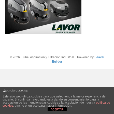
© 2026 Elube. Aspiración y Filtración Industrial.
|
Powered by
Beaver
Builder
Uso de cookies
Este sitio web utiliza cookies para que usted tenga la mejor experiencia de
usuario. Si continúa navegando está dando su consentimiento para la
aceptación de las mencionadas cookies y la aceptación de nuestra
política de
cookies
, pinche el enlace para mayor información.
ACEPTAR