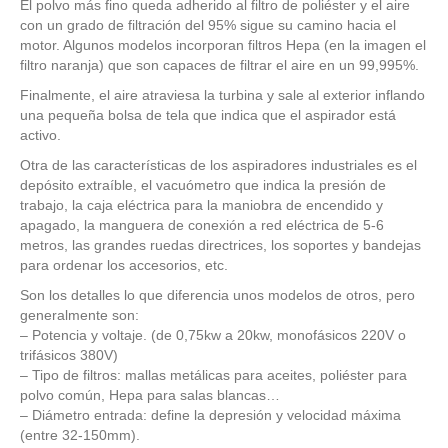
El polvo más fino queda adherido al filtro de poliéster y el aire
con un grado de filtración del 95% sigue su camino hacia el
motor. Algunos modelos incorporan filtros Hepa (en la imagen el
filtro naranja) que son capaces de filtrar el aire en un 99,995%.
Finalmente, el aire atraviesa la turbina y sale al exterior inflando
una pequeña bolsa de tela que indica que el aspirador está
activo.
Otra de las características de los aspiradores industriales es el
depósito extraíble, el vacuómetro que indica la presión de
trabajo, la caja eléctrica para la maniobra de encendido y
apagado, la manguera de conexión a red eléctrica de 5-6
metros, las grandes ruedas directrices, los soportes y bandejas
para ordenar los accesorios, etc.
Son los detalles lo que diferencia unos modelos de otros, pero
generalmente son:
– Potencia y voltaje. (de 0,75kw a 20kw, monofásicos 220V o
trifásicos 380V)
– Tipo de filtros: mallas metálicas para aceites, poliéster para
polvo común, Hepa para salas blancas…
– Diámetro entrada: define la depresión y velocidad máxima
(entre 32-150mm).