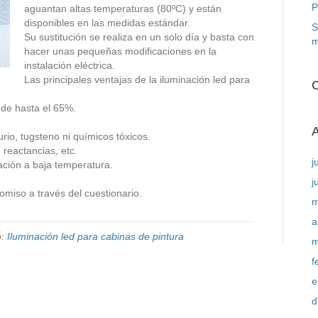
P
aguantan altas temperaturas (80ºC) y están
disponibles en las medidas estándar.
S
Su sustitución se realiza en un solo día y basta con
m
hacer unas pequeñas modificaciones en la
instalación eléctrica.
Las principales ventajas de la iluminación led para
C
a de hasta el 65%.
A
rio, tugsteno ni químicos tóxicos.
reactancias, etc.
j
ación a baja temperatura.
j
omiso a través del cuestionario.
m
a
o:
Iluminación led para cabinas de pintura
m
f
e
d