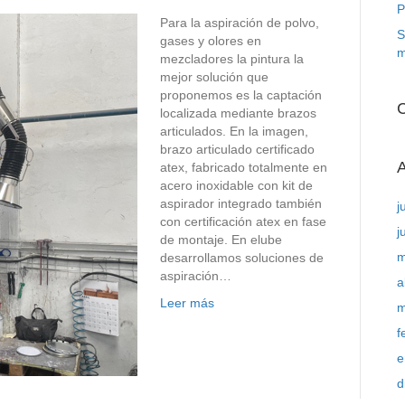
P
Para la aspiración de polvo,
S
gases y olores en
m
mezcladores la pintura la
mejor solución que
proponemos es la captación
C
localizada mediante brazos
articulados. En la imagen,
brazo articulado certificado
A
atex, fabricado totalmente en
acero inoxidable con kit de
aspirador integrado también
j
con certificación atex en fase
j
de montaje. En elube
m
desarrollamos soluciones de
aspiración…
a
Leer más
m
f
e
d