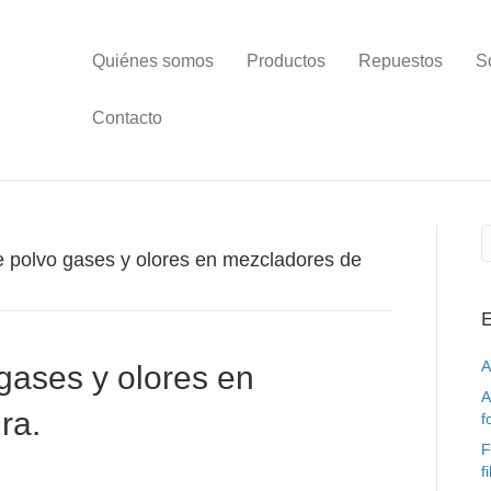
Quiénes somos
Productos
Repuestos
S
Contacto
e polvo gases y olores en mezcladores de
E
A
 gases y olores en
A
ra.
f
F
f