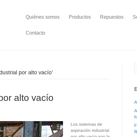
Quiénes somos
Productos
Repuestos
S
Contacto
ustrial por alto vacío’
E
por alto vacío
A
A
f
Los sistemas de
F
aspiración industrial
f
por alto vacío son la