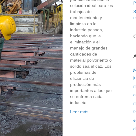
P
solución ideal para los
trabajos de
S
mantenimiento y
m
limpieza en la
industria pesada,
haciendo que la
C
eliminación y el
manejo de grandes
cantidades de
A
material polvoriento o
sólido sea eficaz. Los
j
problemas de
j
eficiencia de
producción más
m
importantes a los que
a
se enfrenta cada
industria…
m
Leer más
f
e
d