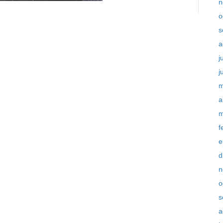
n
o
s
a
j
j
m
a
m
f
e
d
n
o
s
a