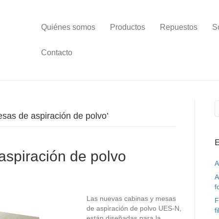
Quiénes somos
Productos
Repuestos
S
Contacto
sas de aspiración de polvo’
E
aspiración de polvo
A
A
f
Las nuevas cabinas y mesas
F
de aspiración de polvo UES-N,
f
están diseñadas para la