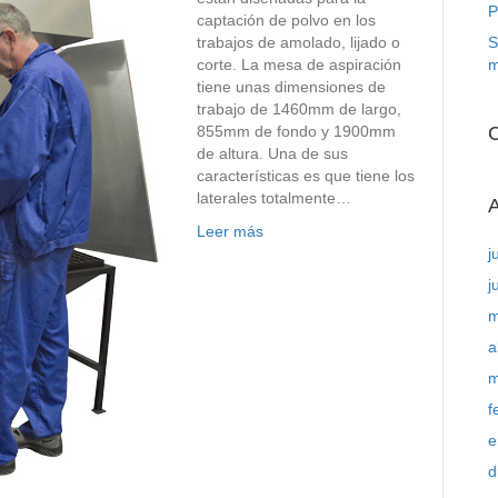
P
captación de polvo en los
trabajos de amolado, lijado o
S
corte. La mesa de aspiración
m
tiene unas dimensiones de
trabajo de 1460mm de largo,
855mm de fondo y 1900mm
C
de altura. Una de sus
características es que tiene los
laterales totalmente…
A
Leer más
j
j
m
a
m
f
e
d