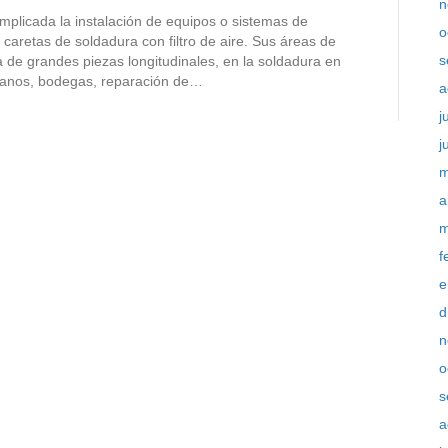
n
mplicada la instalación de equipos o sistemas de
o
caretas de soldadura con filtro de aire. Sus áreas de
s
a de grandes piezas longitudinales, en la soldadura en
tanos, bodegas, reparación de…
a
j
j
m
a
m
f
e
d
n
o
s
a