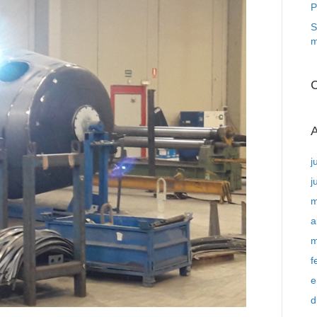
P
S
m
C
A
j
j
m
a
m
f
e
d