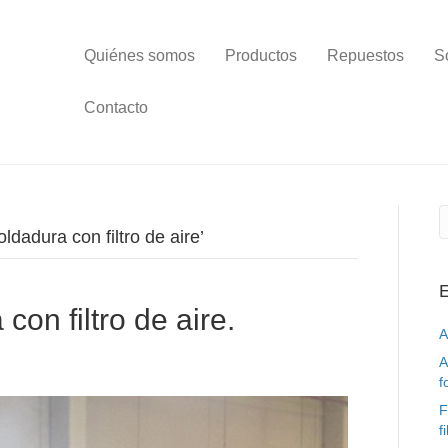
Quiénes somos
Productos
Repuestos
S
Contacto
dadura con filtro de aire’
E
con filtro de aire.
A
A
f
F
f