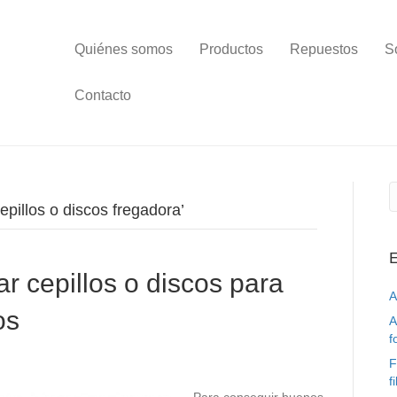
Quiénes somos
Productos
Repuestos
S
Contacto
epillos o discos fregadora’
E
r cepillos o discos para
A
os
A
f
F
f