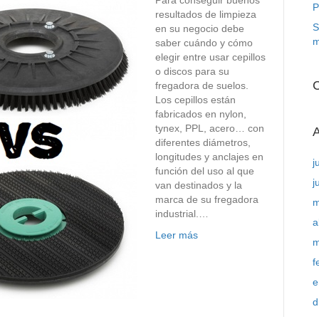
Para conseguir buenos
P
resultados de limpieza
S
en su negocio debe
m
saber cuándo y cómo
elegir entre usar cepillos
o discos para su
C
fregadora de suelos.
Los cepillos están
fabricados en nylon,
tynex, PPL, acero… con
A
diferentes diámetros,
longitudes y anclajes en
j
función del uso al que
j
van destinados y la
marca de su fregadora
m
industrial.…
a
Leer más
m
f
e
d