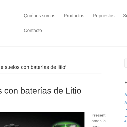
Quiénes somos
Productos
Repuestos
S
Contacto
 suelos con baterías de litio’
E
 con baterías de Litio
A
A
f
Present
F
amos la
f
nueva