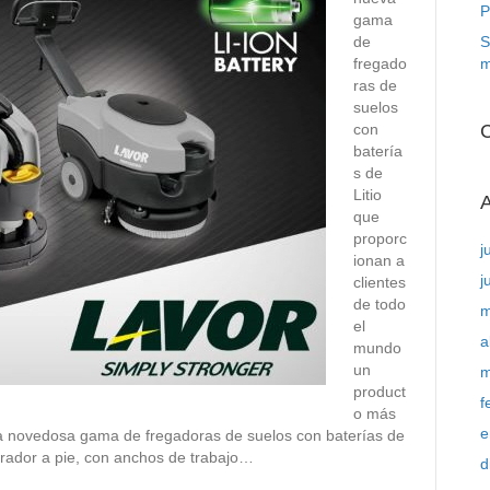
P
gama
de
S
fregado
m
ras de
suelos
con
C
batería
s de
Litio
A
que
proporc
j
ionan a
j
clientes
de todo
m
el
a
mundo
un
m
product
f
o más
e
. La novedosa gama de fregadoras de suelos con baterías de
erador a pie, con anchos de trabajo…
d