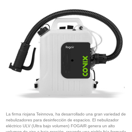
La firma riojana Teinnova, ha desarrollado una gran variedad de
nebulizadores para desinfección de espacios. El nebulizador
eléctrico ULV (Ultra bajo volumen) FOGAIR genera un alto
volumen de aire a baja presión, creando una niebla fría formada