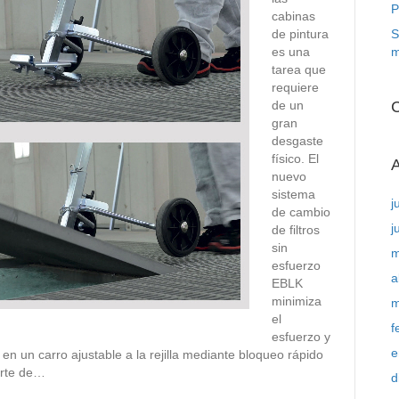
P
cabinas
de pintura
S
es una
m
tarea que
requiere
de un
C
gran
desgaste
físico. El
A
nuevo
sistema
j
de cambio
j
de filtros
sin
m
esfuerzo
a
EBLK
minimiza
m
el
f
esfuerzo y
e
en un carro ajustable a la rejilla mediante bloqueo rápido
orte de…
d