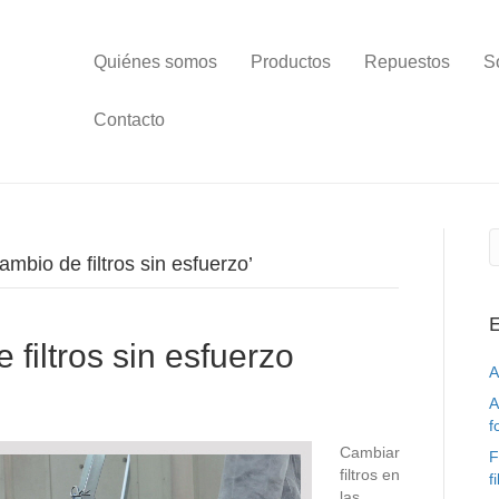
Quiénes somos
Productos
Repuestos
S
Contacto
mbio de filtros sin esfuerzo’
E
filtros sin esfuerzo
A
A
f
Cambiar
F
filtros en
f
las