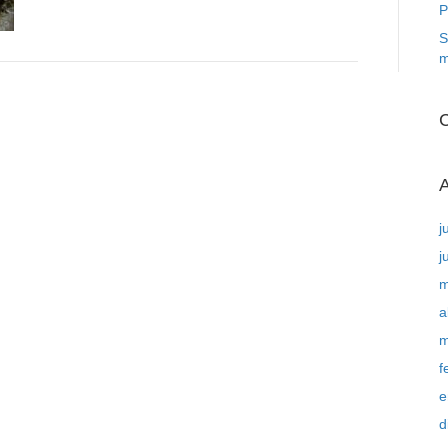
P
S
m
C
A
j
j
m
a
m
f
e
d