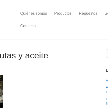
Quiénes somos
Productos
Repuestos
S
Contacto
utas y aceite
E
A
A
f
F
f