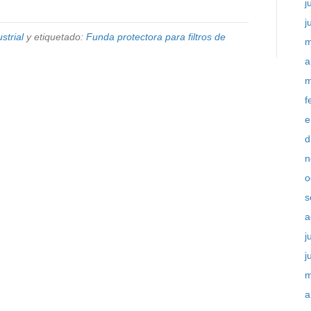
j
j
strial
y etiquetado:
Funda protectora para filtros de
m
a
m
f
e
d
n
o
s
a
j
j
m
a