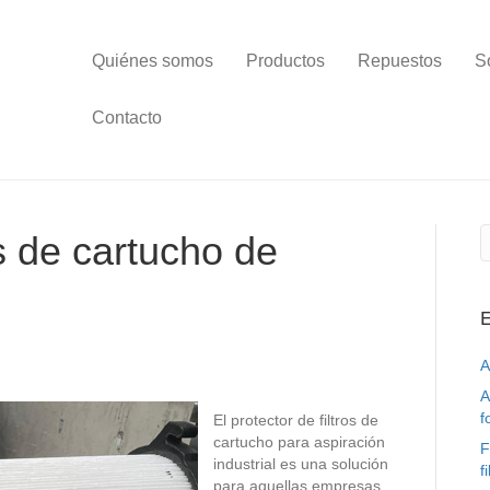
Quiénes somos
Productos
Repuestos
S
Contacto
os de cartucho de
E
A
A
f
El protector de filtros de
cartucho para aspiración
F
industrial es una solución
f
para aquellas empresas