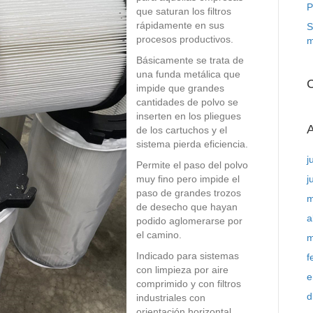
P
que saturan los filtros
rápidamente en sus
S
procesos productivos.
m
Básicamente se trata de
una funda metálica que
C
impide que grandes
cantidades de polvo se
inserten en los pliegues
A
de los cartuchos y el
sistema pierda eficiencia.
j
Permite el paso del polvo
muy fino pero impide el
j
paso de grandes trozos
m
de desecho que hayan
a
podido aglomerarse por
el camino.
m
Indicado para sistemas
f
con limpieza por aire
e
comprimido y con filtros
d
industriales con
orientación horizontal.