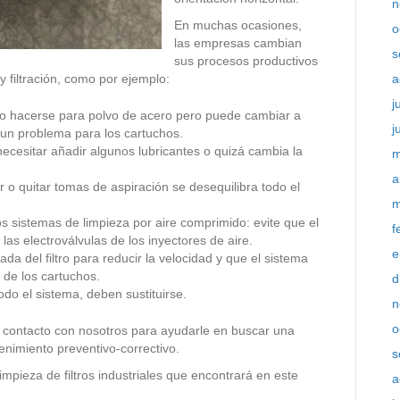
n
En muchas ocasiones,
o
las empresas cambian
s
sus procesos productivos
y filtración, como por ejemplo:
a
j
ido hacerse para polvo de acero pero puede cambiar a
j
e un problema para los cartuchos.
cesitar añadir algunos lubricantes o quizá cambia la
m
a
r o quitar tomas de aspiración se desequilibra todo el
m
s sistemas de limpieza por aire comprimido: evite que el
f
las electroválvulas de los inyectores de aire.
e
ada del filtro para reducir la velocidad y que el sistema
 de los cartuchos.
d
odo el sistema, deben sustituirse.
n
o
n contacto con nosotros para ayudarle en buscar una
enimiento preventivo-correctivo.
s
mpieza de filtros industriales que encontrará en este
a