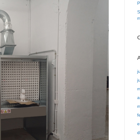
P
S
m
C
A
j
j
m
a
m
f
e
d