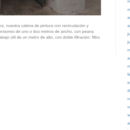
n
o
s
s, nuestra cabina de pintura con recirculación y
a
n versiones de uno o dos metros de ancho, con peana
j
bajo útil de un metro de alto, con doble filtración: filtro
j
m
a
m
f
e
d
n
o
s
a