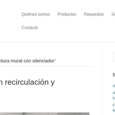
Quiénes somos
Productos
Repuestos
S
Contacto
tura mural con silenciador’
E
 recirculación y
A
A
f
F
f