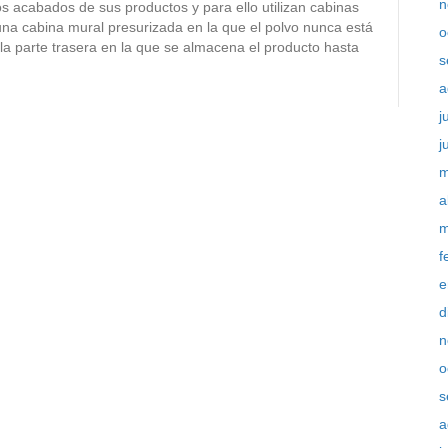
n
s acabados de sus productos y para ello utilizan cabinas
 una cabina mural presurizada en la que el polvo nunca está
o
 la parte trasera en la que se almacena el producto hasta
s
a
j
j
m
a
m
f
e
d
n
o
s
a