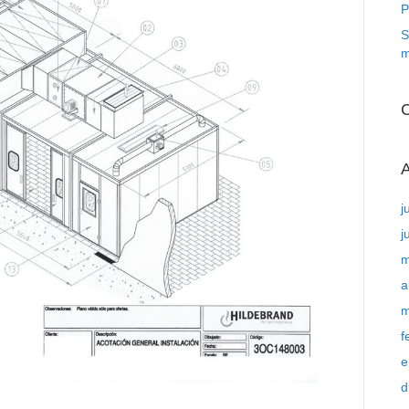
P
S
m
C
A
j
j
m
a
m
f
e
d