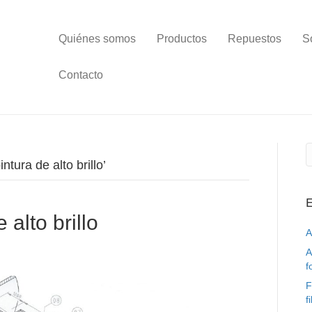
Quiénes somos
Productos
Repuestos
S
Contacto
tura de alto brillo’
E
alto brillo
A
A
f
F
f