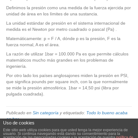
Definimos la presión como una medida de la fuerza ejercida por
unidad de área en los límites de una sustancia.
La unidad estándar de presión en el sistema internacional de
medida es el Newton por metro cuadrado o pascal (Pa) .
Matemáticamente: p = F / A, dónde p es la presión, F es la
fuerza normal, A es el área.
La razón de utilizar 1bar = 100.000 Pa es que permite cálculos
matemáticos mucho más grandes en los problemas de
ingeniería.
Por otro lado los países anglosajones miden la presión en PSI,
que significa pounds per square inch, con la que normalmente
se mide la presión atmosférica. 1bar = 14,50 psi (libra por
pulgada cuadrada).
Publicado en
Sin categoría
y etiquetado:
Todo lo bueno acaba
en bar
Uso de cookies
Este sitio web utiliza cookies para que usted tenga la mejor experiencia de
usuario. Si continúa navegando está dando su consentimiento para la
© 2026 Elube. Aspiración y Filtración Industrial.
|
Powered by
Beaver
aceptación de las mencionadas cookies y la aceptación de nuestra
política de